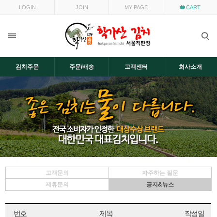
LOGIN
JOIN
MY PAGE
CART
김치주문
주문/배송
고객센터
회사소개
고객문의
자주하는 질문
제휴문의
공지&뉴스
번호
제목
작성일