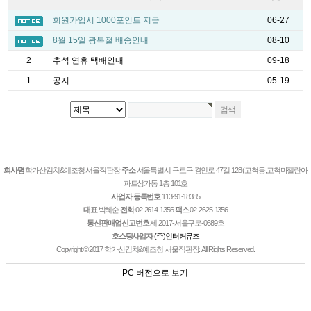
회원가입시 1000포인트 지급
06-27
8월 15일 광복절 배송안내
08-10
2
추석 연휴 택배안내
09-18
1
공지
05-19
회사명
학가산김치&예조청 서울직판장
주소
서울특별시 구로구 경인로 47길 128 (고척동,고척마젤란아
파트상가동 1층 101호
사업자 등록번호
113-91-18385
대표
박혜순
전화
02-2614-1356
팩스
02-2625-1356
통신판매업신고번호
제 2017-서울구로-0689호
호스팅사업자
(주)인터커뮤즈
Copyright © 2017 학가산김치&예조청 서울직판장. All Rights Reserved.
PC 버전으로 보기